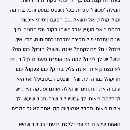
ביחד זה קצת מסובך. זה כולל פקודות והוראות,
המילה "עכשיו" נוכחת בכל משפט כמעט והכל בדרמה
וקולי קולות ואל תשאלו. גם הפעם ניסיתי איכשהו
להסתיר את העניין אבל משהו בקול שלי הסגיר ותוך
שניה עמדתי מול חקירה צולבת: כמה חום, מתי, איך,
לילה? יום? מה לקחת? איזה שיעול? חורק? כמו מה?
יבש? יש לך ליחה? למה את אומרת פעמיים לך? די, זה
לא מצחיק אותי. איזה צליל בדיוק? כמו צעקה? כמו
חריקה? כמו הדלת של השכנים רבינוביץ'? ואז היא
עיבדה את הנתונים, שיקללה אותם ופסקה מייד: יש
לך דלקת ריאות. לך עכשיו ליד שרה, תגיד שיעשו לך
צילום ריאות, תקבל אנטיביוטיקה ואתה לא זז מהבית.
האמת שלא הייתי צריך ללכת. ידעתי בבירור שהיא