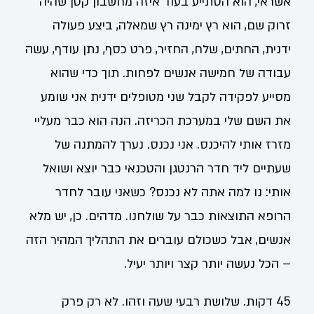
אשראי, הוא הסתייע בעוד איזה מחשבון קטן שהיה
זרוק שם, הוא רץ ימינה רץ שמאלה, ביצע פעולה
ידנית, החתים, שלח, החזיר, פרט כסף, נתן עודף, עשה
עבודה של חמישה אנשים לפחות. תוך כדי שהוא
מסייע לפקידה לקבל שני מטופלים ידנית אני שומע
את השם שלי במערכת הכריזה. הנה הוא כבר מעליי
מזרז אותי להיכנס. אני נכנס. נערך להמתנה של
שעתיים ליד חדר הרנטגן והטכנאי כבר יוצא ושואל
אותי: נו למה אתה לא נכנס? כשאני עובר לחדר
הרופא התוצאות כבר על שולחנו. מדהים. כן, יש מלא
אנשים, אבל כשכולם עוברים את התהליך המהיר הזה
– הכל נעשה יותר קצר ויותר יעיל.
45 דקות. שלושת רבעי שעה וזהו. לא רק פרק