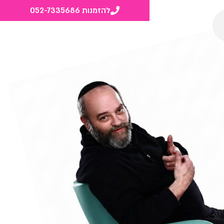
להזמנות 052-7335686