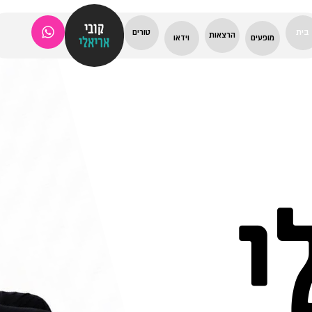
קובי
בית
טורים
הרצאות
מופעים
וידאו
אריאלי
י