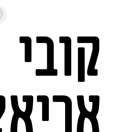
קובי
אריאל