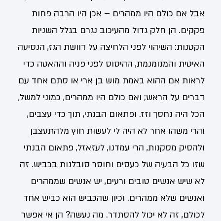
אבל אם כולם היו ממהרים – אכן היו הרבה פחות
פקקים. הן חלק גדול מהעיכוב נגרם בגלל השניות
הקטנות: השיהוי לפני הלחיצה על דוושת הגז, הנסיעה
האיטית והמנומנמת, ההיסוס לפני פניה וההאטה כדי
לראות אם ההוא באמת מוש בן ארי או סתם אחד עם
דברים על הראש; ואם כולם היו ממהרים, כמוני למשל,
הכל היה נחסך וזז. ופתאום הבנתי, תוך כדי עצבים,
והרי משהו אחר לא היה לי לעשות חוץ מלהתעצבן
ולהסיק מסקנות, הרי עמדנו, לעזאזל, פתאום הבנתי
שזו כל הבעיה של כעסים וחוסר סובלנות בכביש. זה
לא שיש אנשים טובים ורעים, יש אנשים שממהרים
ואנשים שלא ממהרים. וכיון שהכביש הוא כביש אחד
לכולם, זה לא יכול להסתדר. מה נעשה? הן אי אפשר