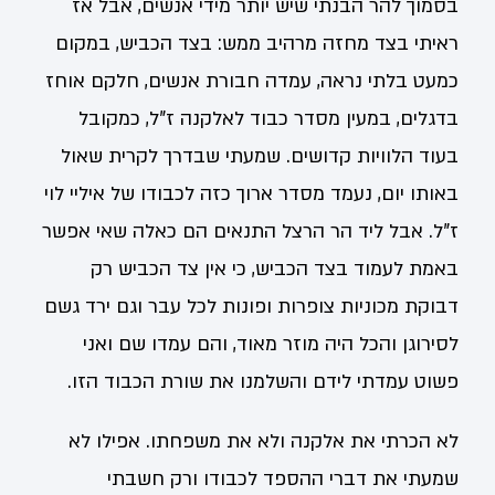
בסמוך להר הבנתי שיש יותר מידי אנשים, אבל אז
ראיתי בצד מחזה מרהיב ממש: בצד הכביש, במקום
כמעט בלתי נראה, עמדה חבורת אנשים, חלקם אוחז
בדגלים, במעין מסדר כבוד לאלקנה ז"ל, כמקובל
בעוד הלוויות קדושים. שמעתי שבדרך לקרית שאול
באותו יום, נעמד מסדר ארוך כזה לכבודו של איליי לוי
ז"ל. אבל ליד הר הרצל התנאים הם כאלה שאי אפשר
באמת לעמוד בצד הכביש, כי אין צד הכביש רק
דבוקת מכוניות צופרות ופונות לכל עבר וגם ירד גשם
לסירוגן והכל היה מוזר מאוד, והם עמדו שם ואני
פשוט עמדתי לידם והשלמנו את שורת הכבוד הזו.
לא הכרתי את אלקנה ולא את משפחתו. אפילו לא
שמעתי את דברי ההספד לכבודו ורק חשבתי