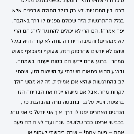
סיפרה לי שהיא תמיד דומעת כשאמבולנס מפלס
דרכו בין המכוניות. לא רק בגלל החולה שבפנים אלא
בגלל ההתרגשות מזה שכולם מפנים לו דרך באהבה.
יפה אמרה). הם הרי לא יכולים להתנגד לזה: הם הרי
לא ממהרים! והסיבה היחידה שזה לא קורה היא בגלל
שהם לא יודעים שהדפוק הזה, שעוקף ומצפצף פשוט
ממהר! וברגע שהם יידעו הם בטוח ייעתרו בשמחה.
וברגע ההוא פתאום חשבתי על השטות הזו, ושמתי
לב בהתרגשות שהיא אכן אמיתית. זה לא ממש הולך
לקרות מחר, אבל אם מישהו ייקח את הבדיחה הזו
ברצינות ויטיל על גגו בחבטה נורה מהבהבת כזו,
הנהגים האחרים יפנו לו דרך. איך אני יודע? כי אני נוהג
בכבישי ארצנו כבר שלושים שנה ועוד לא היתה פעם
אחת – פעם אחת! – שבה ביקשתי לעקוף או