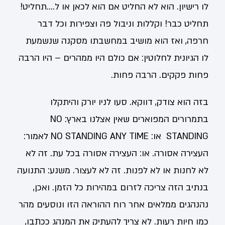
לו רישיון. הוא לא החליט אם הוא לכאן או ל….תחליט!
תחליט כבר! וקללות וניבול פה וצפירות וכל דבר
חרפה, ואז הוא מושיב במחשבתו מסקנה שנשמעת
לו הגיונית לחלוטין: אם כולם היו ממהרים – היו הרבה
פחות פקקים. הרבה פחות.
בזה הוא צודק, דווקא. סעו לניו יורק והיתקלו
בתמרורים המפוארים שאין אצלנו בארץ: NO
STANDING או: NO STANDING ANY TIME לאמור:
העצירה אסורה. או: העצירה אסורה בכל עת. זה לא
לא לחנות או לא לפנות. זה לא לעצור. משנע: התנועה
בנתיב הזה צריכה לזרום במהירות כל הזמן. ואכן,
נהנהגים ממלאים אחר רוח ההוראה הזו ונוסעים מהר
כמו חיות רעות. לא צריך להעתיק את המנהג ככתבו,