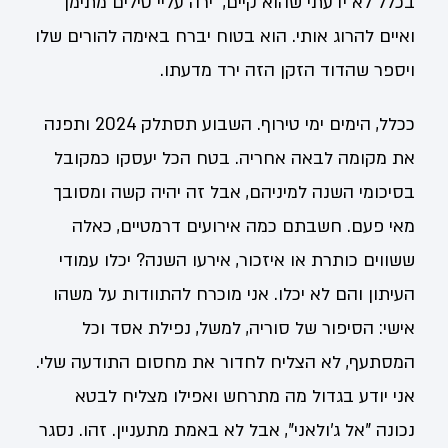
בכלל לא ידעתי שהוא קיים, ירה עליי טילים מתימן
ואיים להרוג אותי. הוא בטוח יברח באימה להורים שלו
ויספר שהדוד הזקן הזה ירד מדעתו.
ככלל, הימים ימי טירוף. השבוע תסתלק 2024 ותפנה
את מקומה לבאה אחריה. בטח הכל יעסקו כמקובל
בסיכומי השנה למיניהם, אבל זה יהיה קשה ומסובך
מאי פעם. חשבתם כמה אירועים דרמטיים, כאלה
ששווים כותרת או איזכור, אירעו השנה? יכלו עמודי
העיתון והם לא יכלו. אני מוכרח להתוודות על משהו
אישי: הסיפור של סוריה, למשל, נפילת אסד וכל
המסתעף, לא הצליח לחדור את מחסום התודעה שלי.
אני יודע בגדול מה מתרחש ואפילו מצליח לבטא
נכונה "אל ג'ולאני", אבל לא באמת מתעניין. זהו. נסגר