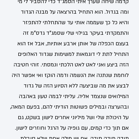
קדמה שיחה שערך איתי הסמג"ד כדי להסביר לי מי
ומה בגדול. הוא התחיל בהרצאה על מבנה הגדוד
והיא כל כך שעממה אותי עד שהתחלתי להתפזר
והתמקדתי בעיקר בגילוי שלי שסמג"ד גדס"מ זה
בעצם הכפלה של אותן ארבע אותיות, אבל אז הוא
התחיל לתת לי דוגמאות למשימות שגדוד האלופים
הזה ביצע ואני לאט לאט הלכתי ונמסתי. זוהי חטיבה
לוחמת שנתנה את הנשמה ודמה הוקז ואי אפשר היה
לבצע את מה שביצעה ללא הסיוע הזה של גדוד
המילואים שנצמד אליה. עליתי לבמה טעון באהבה
ובהערצה ובמילים פשוטות הודיתי להם, בפעם המאה,
על היכולת שלי ושל מיליוני אחרים לישון בשקט, גם
אם תוך כדי קמים, עם גופיה על הרגל וחוזרים לישון.
תודה תודה תודה. אם יש מילה אחת שלא סובלת