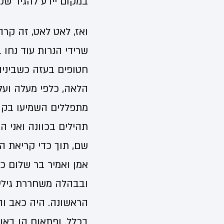
במקום יידע להגיד שק
ואז, לאט לאט, זה קר
שרידי הנרות עוד נחו 
חטופים בעזה כשביניה
הלאה, כלפי מעלה ועלי
מתפללים השמיעו בקול
תהילים בכוונה ואני 
שם, תוך כדי קריאת ה
אמן ואמיר בר שלום כ
ובבהלה משחררת גילי
הראשונה. היה כאב והי
בכלל. ופתאום הן באו.