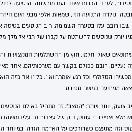
ידות, לערוך הכרות איתה ועם מורשתה. הנסיעה לפולי
בטה ונולדה התנועה הזו, שמאות אלפי מבני העם היהד
שבו רובם עלו בסערה השמימה. רוב הנוסעים בטיסה אינ
ו יורק שנוסעים להשתטח על קברו של רבי אלימלך מליז'
יתונאים שאולי חלמו, חוץ מן ההשתלמות המקצועית והע
יזה נעליים. רובם ככולם בקשר עם מערכותיהם. אחד מאי
כשירו הסלולרי וכל רגע אומר:"וואו". כל "וואו" כזה הו
צאה מפתיעה במשח ספורט.
 צועק, יותר ויותר: "המצב". זה מתחיל באולם הנוסעים
מלא ואפילו די עמוס, דוק של עצבות נח עליו ומשהו מ
וס וזה מתעצם כשדורכים על האדמה הזרה. במיוחד האד