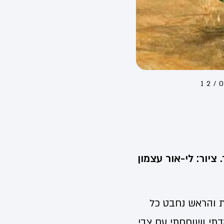
12/
יור: לי-אור עצמון
ת והראש נחבט כל
דתי ושוחחתי עם צבי,