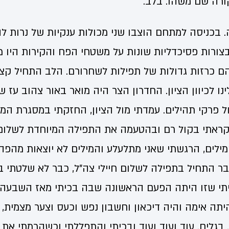
ורה שם משהו. בלב.
ה. בכניסה למתחם הוצבו שני מכולות ענקיות של נרות ל
בצורות פסיכדליות שונות על משטחי הפח והקירות היו 
ם כרזות גדולות של תפילות לשחרורם. הלב התחיל קצת
נו לכיוון הציון. החדרון הצר היה מואר באור צהוב עז ש
 פרקי תהילים. עמדתי מול הציון, החזקתי במסגרת המ
הקראתי בקול רם ובהטעמה את התפילה המיוחדת לשלום
מילים, הרגשתי שאני מתלעלע והמילים לא יוצאות מהפה
בר התחיל בתפילה לשלום חיילי צה"ל, כבר לא שלטתי ב
תי שזו היתה הפעם הראשונה שבה בכיתי מאז השבעה 
תה אימה והיה דיכאון וחשבון נפש וכעס וצער מצמית, 
 בגלים. עוד ועוד ועוד ובכיתי והתפללתי וכשהרמתי את