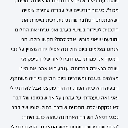
שהגה עם ליאור שליין את תכניתו הראשונה "משחק
מכור". כעבור חודשיים של עבודה עתירת ציפייה
ושאפתנות, הסתבר שהזכיינית רשת מייעדת את
התכנית לשידור בשישי בערב ואני גנזתי את החלום
והודעתי שאני פורש. אבל למה? הקשו כולם. הרי
אנחנו מצלמים ביום חול וזה אפילו יהיה מצויין על גבי
המסך! אני עמדתי בסירובי וליאור שליין סיפק אז
שורה מכאיבה בחדותה. עזבו, הוא אמר. אם היינו
מצלמים בשבת ומשדרים ביום חול קובי היה משתתף.
הבעיה היא שזה הפוך. זה היה עוקצני אבל לא הזיז לי
ואני גאה שעמדתי על עקרון על אף שבסופו של דבר
לא נזקקתי לזה. התכנית שודרה בחול. סופו של דבר
נכנע דניאל. השורה האחרונה שהוא כתב היתה:
"הייתי שם עכשיו. שמעון ממש התאכזב. הוא נשבע לי