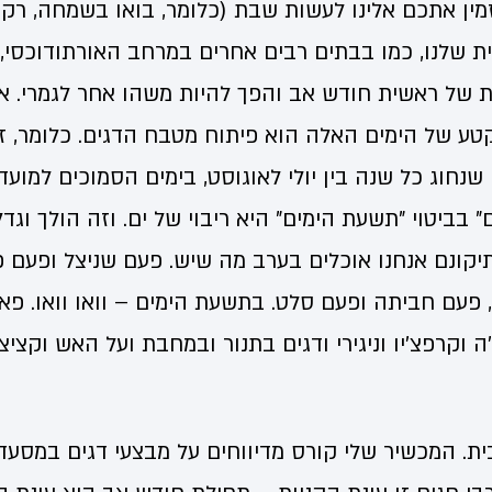
מין אתכם אלינו לעשות שבת (כלומר, בואו בשמחה, רק תו
 שלנו, כמו בבתים רבים אחרים במרחב האורתודוכסי,
 של ראשית חודש אב והפך להיות משהו אחר לגמרי. אנ
ע של הימים האלה הוא פיתוח מטבח הדגים. כלומר, זה
 שנחוג כל שנה בין יולי לאוגוסט, בימים הסמוכים למוע
" בביטוי "תשעת הימים" היא ריבוי של ים. וזה הולך וגד
יקונם אנחנו אוכלים בערב מה שיש. פעם שניצל ופעם 
 פעם חביתה ופעם סלט. בתשעת הימים – וואו וואו. פא
 וקרפצ'יו וניגירי ודגים בתנור ובמחבת ועל האש וקציצו
ת. המכשיר שלי קורס מדיווחים על מבצעי דגים במסעד