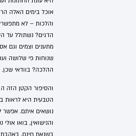
היא עונת החתונות וער
אוכל בימים האלה הרב
והלכות – לא מתפשרים
הדגים? נשתולל עד הע
מתענים וצמים וגם אסור
שנוחות פי שלושה ועו
ההלכה? בוודאי שכן. 
והסיפור הקטן הזה הוא
הטבעית היא לראות בע
נושאים איתם. אפשר לט
והנישואין, בואו אולי 
בשנאת חינם, באהבת חי