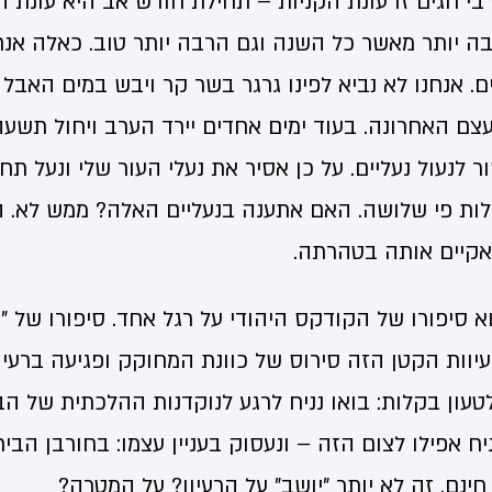
בי חגים זו עונת הקניות – תחילת חודש אב היא עונת ה
ה יותר מאשר כל השנה וגם הרבה יותר טוב. כאלה אנח
. אנחנו לא נביא לפינו גרגר בשר קר ויבש במים האבל
צם האחרונה. בעוד ימים אחדים יירד הערב ויחול תש
 לנעול נעליים. על כן אסיר את נעלי העור שלי ונעל תחת
לות פי שלושה. האם אתענה בנעליים האלה? ממש לא. 
אקיים אותה בטהרתה.
 סיפורו של הקודקס היהודי על רגל אחד. סיפורו של "
יוות הקטן הזה סירוס של כוונת המחוקק ופגיעה ברעי
עון בקלות: בואו נניח לרגע לנוקדנות ההלכתית של הבש
נניח אפילו לצום הזה – ונעסוק בעניין עצמו: בחורבן הבי
נם. זה לא יותר "יושב" על הרעיון? על המטרה?