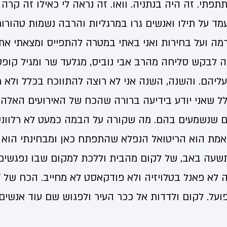
כפר עזה עמד על תילו ואנשים גרו במרגליות והרבה נשמות טהורו
רמה ועל בחירות ואני באתי במטרה להתפייס ומצאתי את
בה לבקש סליחה מהרב אבי נוביס, מגלעד שר ומגיל קו
ליהם. והשנה, השנה אני לא רוצה להתווכח בכלל ולא ר
לל שאני יודע בידיעה ברורה שהכח של האירועים האלה 
ם שנשמעים בהם. מה שקורה על הבמה כמעט לא רלוונטי
מת הוא הריטואל הנפלא שהתפתח כאן ומבחינתי הוא
שעה באב, של לקום מהבית וללכת למקום שבו נפגשים 
ה לא פאנל בטלויזיה ולא פודקאסט לא מחייב. הכח של "
על. לקום ולדדות אל ככר העיר ולפגוש שם עוד אנשים.