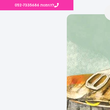
להזמנות 052-7335686