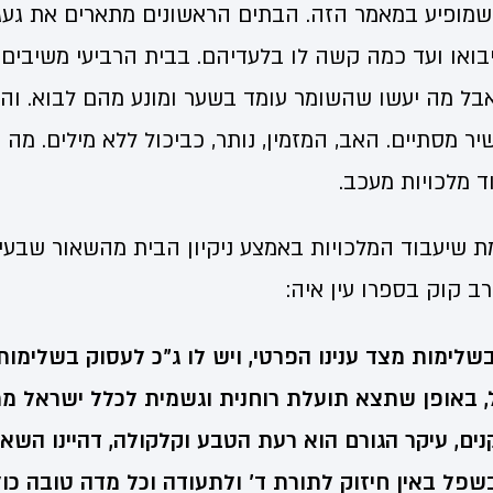
שמופיע במאמר הזה. הבתים הראשונים מתארים את געגו
בואו ועד כמה קשה לו בלעדיהם. בבית הרביעי משיבים 
אבל מה יעשו שהשומר עומד בשער ומונע מהם לבוא. והח
יר מסתיים. האב, המזמין, נותר, כביכול ללא מילים. מה
 מלכויות מעכב.
 שיעבוד המלכויות באמצע ניקיון הבית מהשאור שבעי
ב קוק בספרו עין איה:
לימות מצד ענינו הפרטי, ויש לו ג"כ לעסוק בשלימות 
, באופן שתצא תועלת רוחנית וגשמית לכלל ישראל ממ
ים, עיקר הגורם הוא רעת הטבע וקלקולה, דהיינו השאו
בשפל באין חיזוק לתורת ד' ולתעודה וכל מדה טובה כול