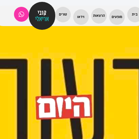
קובי
בית
טורים
הרצאות
מופעים
וידאו
אריאלי