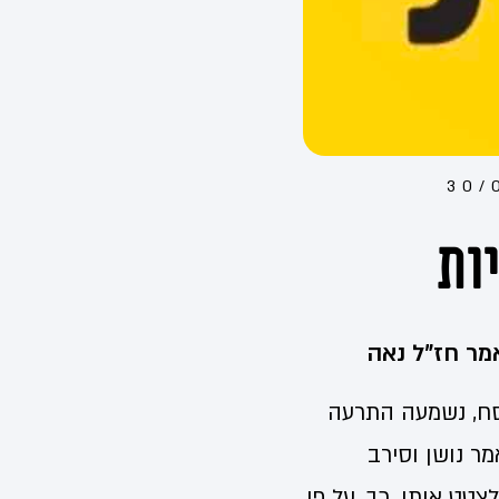
30/
ות
מר חז"ל נאה
פסח, נשמעה התרעה
מר נושן וסירב
טט אותו. כך, על פי