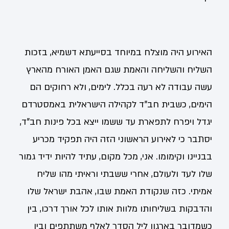
האירוע היה מוצלח במיוחד בסייעתא דשמיא, בזכות
השליח והשליחה והאמת שגם האמן האורח מהארץ
עשה עבודה לא רעה בכלל. לימים, ולא רחוקים הם
הימים, כשבית חב"ד לקהילה הישראלית באמסטרדם
יגדל ויפרח לתפארת עד ששמו ייצא בכל פינות חב"ד,
יסתבר כי לאירוע הראשוני הזה היה תפקיד מכריע
בבניינו וקימומו. אני, מכל מקום, עתיד להיות ידיד גמור
שלו לעד ולעולם, אחרי ששבתי וראיתי מהו שליח
אמיתי. כזה שנקודת האמת שבו, אהבת ישראל שלו
והדבקות בשליחותו מלוות אותו לכל אורך דרכו, בין
כשמדובר בארגון ליל הסדר לאלף משתתפים ובין