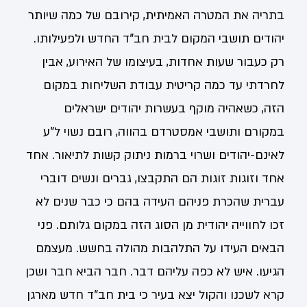
בתריה את המטרה האמיתית, קירובם של כמה שיותר
יהודים תושבי המקום לבית חב"ד החדש ולפעילותו.
רק כעבור שעות אחדות, בעיצומו של האירוע, אבין
לחרדתי עד כמה קריטית עבודת השליחות במקום
הזה, כשאהיה מוקף בעשרות יהודים ישראלים
במקורם ותושבי אמסטרדם בהווה, רובם נשוי ל"ע
לאינם-יהודים ושרוי ברמות ניתוק קשות לתיאור. אחד
אחד וזוגות זוגות הם התקבצו, גברים ונשים דוברי
עברית שהכרת פניהם העידה בהם כי כבר שנים לא
זכו לחווייה יהודית מן הסוג הזה במקום גלותם. פני
הבאים העידו על התלהבות מהולה בחשש. מעצמם
הגיעו. איש לא כפה עליהם דבר. חבר הביא חבר ושכן
קרא לשכנו והקול יצא בעיר כי בית חב"ד חדש מארגן