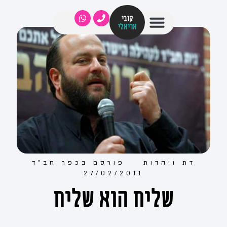
קובי
אריאלי
דת ויהדות
פורסם ב
כפר חב"ד
27/02/2011
שליח הוא שליח