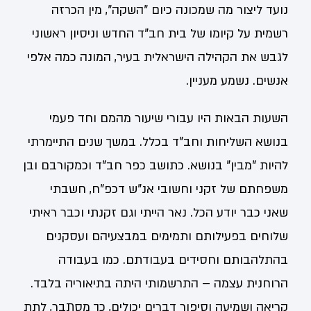
נועד ליצור מה שמכונה כיום "השקה", מין הכרזה
רשמית על קיומו של בית חב"ד החדש וניסיון ראשוני
לגבש את הקהילה הישראלית בעיר, המונה כמה אלפי
אנשים. נשמע מעניין.
השעות הבאות היו עבורי שיעור מהמם וחד פעמי
בנושא השליחות וחב"ד בכלל. במשך שנים התיימרתי
להיות "מבין" בנושא. כתושב כפר חב"ד וכמקורבם ובן
משפחתם של זקני וחשובי אנ"ש דכפ"ח, חשבתי
שאני כבר יודע הכל. נאר הייתי וגם זקנתי וכבר ראיתי
שלוחים בפעילותם ותמימים במבצעיהם ועסקנים
בהתלהבותם וחסידים בעבודתם. כמו בעבודה
הרוחנית עצמה – התרשמותי היתה בתיאוריה בלבד.
קריאה ושמיעה וסיפור דברים יכולים, כך מסתבר, לתת