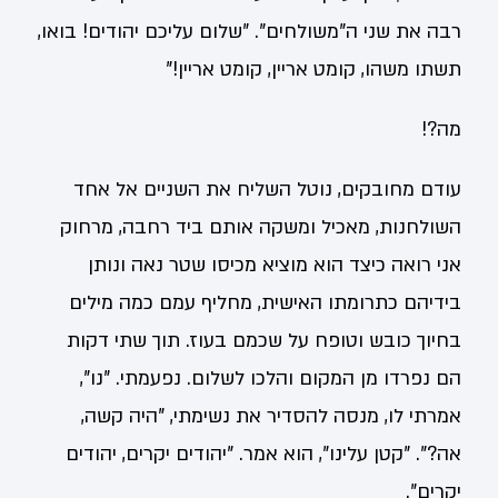
רבה את שני ה"משולחים". "שלום עליכם יהודים! בואו,
תשתו משהו, קומט אריין, קומט אריין!"
מה?!
עודם מחובקים, נוטל השליח את השניים אל אחד
השולחנות, מאכיל ומשקה אותם ביד רחבה, מרחוק
אני רואה כיצד הוא מוציא מכיסו שטר נאה ונותן
בידיהם כתרומתו האישית, מחליף עמם כמה מילים
בחיוך כובש וטופח על שכמם בעוז. תוך שתי דקות
הם נפרדו מן המקום והלכו לשלום. נפעמתי. "נו",
אמרתי לו, מנסה להסדיר את נשימתי, "היה קשה,
אה?". "קטן עלינו", הוא אמר. "יהודים יקרים, יהודים
יקרים".