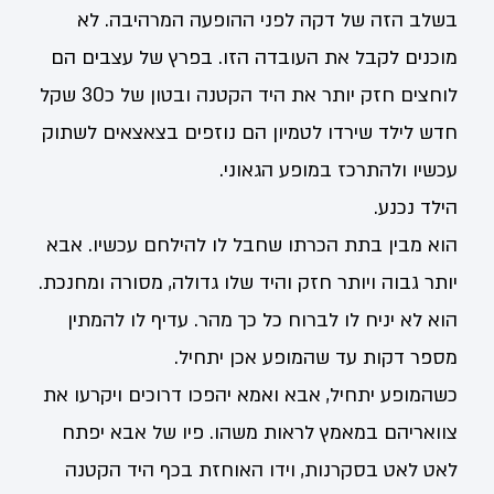
בשלב הזה של דקה לפני ההופעה המרהיבה. לא
מוכנים לקבל את העובדה הזו. בפרץ של עצבים הם
לוחצים חזק יותר את היד הקטנה ובטון של כ30 שקל
חדש לילד שירדו לטמיון הם נוזפים בצאצאים לשתוק
עכשיו ולהתרכז במופע הגאוני.
הילד נכנע.
הוא מבין בתת הכרתו שחבל לו להילחם עכשיו. אבא
יותר גבוה ויותר חזק והיד שלו גדולה, מסורה ומחנכת.
הוא לא יניח לו לברוח כל כך מהר. עדיף לו להמתין
מספר דקות עד שהמופע אכן יתחיל.
כשהמופע יתחיל, אבא ואמא יהפכו דרוכים ויקרעו את
צוואריהם במאמץ לראות משהו. פיו של אבא יפתח
לאט לאט בסקרנות, וידו האוחזת בכף היד הקטנה