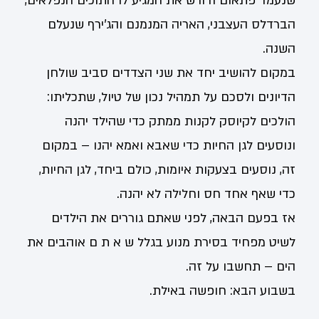
שנעמד פתאום ודורש את המגיע לו התוכים הנפלאים,
הברדלס העצבני, האריה המנמנם והג'ירף שנעלם
השנה.
במקום להושיב יחד את שני הצדדים סביב שולחן
הדיונים ולסכם על תמהיל נכון של טיול, שתכליתו:
הולכים לקיוסק לקנות ממתק כדי שהילד יהנה
ונוסעים לגן החיות כדי שאבא ואמא יהנו – במקום
זה, נוסעים בצעקות איומות, כולם ביחד, לגן החיות,
כדי שאף אחד חס וחלילה לא יהנה.
אז בפעם הבאה, לפני שאתם גוררים את הילדים
לשיט מפחיד בסירת מנוע בגלל ש א ת ם אוהבים את
הים – תחשבו על זה.
בשבוע הבא: חופשה באילת.