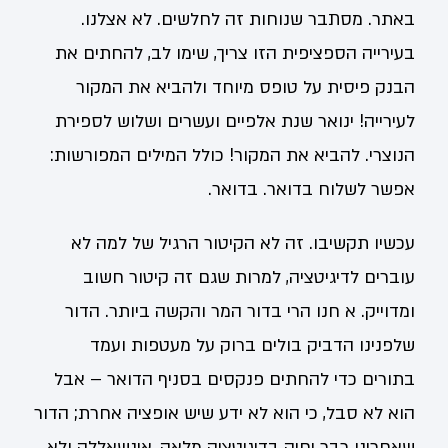
באתר. מסתבר שנוחות זה לחלשים. לא אצלנו.
בעירייה הספציפית הזו צריך, שימו לב, להחתים את
הבנק פיסית על טופס מיוחד ולהביא את המקור
לעירייה! ינואר שנת אלפיים ועשרים ושלוש לספירת
הנוצרי. להביא את המקור! כולל המילים המפורשות:
אפשר לשלוח בדואר. בדואר.
עכשיו תקשיבו. זה לא הקיטור הרגיל של למה לא
עוברים לדיגיטציה, למרות שגם זה קיטור חשוב
ומדוייק. א חנו הרי בדור המר והקשה ביותר. הדור
שלפנינו הדביק בולים ברוק על מעטפות ועמד
בתורים כדי להחתים פנקסים בסניף הדואר – אבל
הוא לא סבל, כי הוא לא ידע שיש אופציה אחרת; הדור
שאחרינו כבר יחיה בדיגיטציה מלאה, אינשאללה ולא