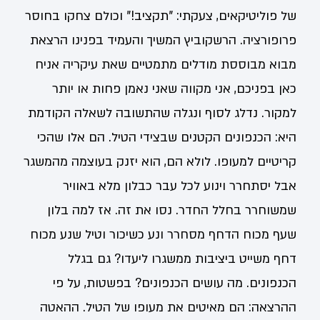
של פוליטיקאים, צעקתי: "תקציב!" וכולם צחקו בחוסר
פרופורציה. הרשקוביץ המשיך והעמיד בפנינו הרצאת
מבוא מבוססת מודלים מתמטיים שאת עיקריה אניח
כאן בפניכם, אני מקווה שאני נאמן פחות או יותר
למקור. נדלג לסוף ונגלה שהתשובה לשאלה הקודמת
היא: הכנפונים הקטנים שבצידי הטיל. הם אלו שהכי
קריטיים למעופו. לולא הם, הוא יזנק בעוצמה מהמשגר
אבל יסתחרר וינוע לכל עבר כבלון מלא באוויר
שמשוחרר בחלל החדר. נסו את זה. אז למה בלון
שעף מכוח הדחף מסחרר ונע כשיכור וטיל שנע מכוח
דחף משייט ביציבות ממשגרו ליעדו? גם בגלל
הכנפונים. מה עושים הכנפונים? בפשטות, על פי
ההרצאה: הם מאיטים את מעופו של הטיל. ההאטה