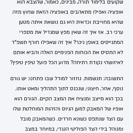
שקועים בלימוד תורה, מבינים, כאמור, שהצבא הוא
אופציה ואפילו מתאהבים באופציה הזאת שחוץ מזה
שהיא מחוייבת וכדאית היא גם נושאת איתה מטען
ערכי רב. אז איך זה שאין מפץ שמגדיל את מספרי
המתגייסים באופן ניכר? איך זה שאפילו חורף תשפ"ד
לא התסיס את הכוחות הפנימיים האלה והביא אותם
לאיזושהי נקודת רתיחה? מדוע הכל פועל טיפין טיפין?
התשובה: תנשמות. נחזור למודל שבו פתחנו: יש גורם
נוסף, אחר, חיצוני, שנכנס לתוך התהליך ומאט אותו.
בכך הוא מייצב ומנציח את המצב הקיים. הגורם הוא
אופיו של המאבק למען הגיוס והזהות המוחלטת שלו
עם הצד שנתפס כשונא חרדים. כשהמאבק מובל
ומנוהל בידי הצד הפוליטי הנגדי, במיוחד במצב