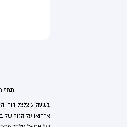
ת
תחזית
בשעה 2 צלצל ד
ארדואן על הגוף של ב
של אריאל זילבר מתחת