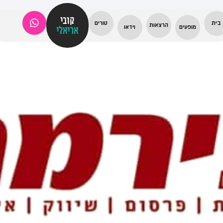
קובי
בית
טורים
הרצאות
מופעים
וידאו
אריאלי