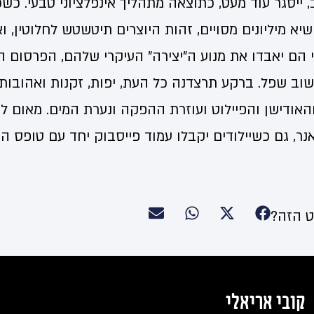
, ייסגר עוד מעט, כתוצאה מתהליך אינפלציוני טבעי. כש
יא מיליונים מסויים, זהות היוצרים תיטשטש לחלוטין, 
 הם יאבדו את מנוע ה"יצירה" העיקרי שלהם, הפרסום הא
ושוב שפל. ברקע תרצדנה כל העת, יפות, זקנות ואהובות
אודישן והפיילוט ועוזרת ההפקה ונערת המים. מאום לא
נר, גם כשיילודים יקבלו עמוד פייסבוק יחד עם טופס ה
 הזה?
קובי אריאלי