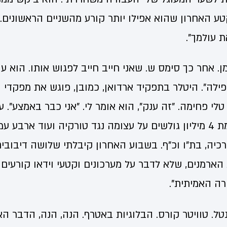
ע האחרון שהוא אפילו יותר קורע מהשניים הראשונים. "
 עולמך".
זמן. אחר כך סימס ש. שאני חייב חייב לפגוש אותו. הוא 
ילה". היטלר בתפקיד ארדואן, כמובן, פוגש את מפקדי 
לי פחימה. "זה ענק", הוא אומר לי. "אני כבר באמצע". 
טורקית דואגת להחתמת 4 מיליון גולשים על עצומה נגד טורקיה ועוד 
רכיה, בת"ו וכ"ף. בשבוע האחרון קיבלתי שלושה דיבובי
הארמנים, שלא לדבר על מערכונים וקטעי וידאו קורעים 
רה האמיתית".
ל. טוויטר קורס. הבלוגיות באטרף. הנה, הנה, הדבר הא