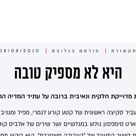
קשורת
פורסם ב
גלובס
08/08/2010
היא לא מספיק טובה
 מדוייקת חלקית ונאיבית ברובה על עתיד המדיה ה
וד והעביר סקיצה ראשונית של קטע קורע לגמרי, מפיל ומגנ
ארט סימפסון גולש במגלשיים ושר שירים של אלביס קוס
 לשער המעוגל של "העבודה משחררת". הוא ביקש ממני