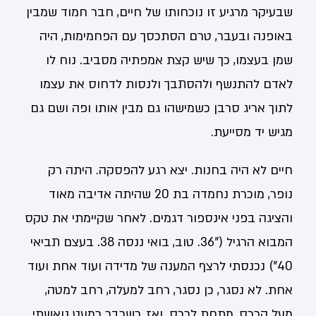
שבעיקר מרגיע זו נוכחותו של חיים, חבר חמוד שמבין
באופנה ובעבר, טרם הסתכסך עם הפחמימות, היה
שמן בעצמו, כך שיש קצת אמפתיה מסביב. נוח לו
לאדם להתנשף ולהסתבך ולנסות לדחוס את עצמו
לתוך אריג סרבן כשמישהו גם מבין אותו ופה ושם גם
מגיש יד מסייעת.
חיים לא היה בחנות. יצא רגע להפסקה. היתה רק
נופר, מוכרת נחמדה בת 20 שהיתה אדיבה מאוד
והציגה בפני אינספור דגמים. לאחר שקיימתי את טקס
המבוא הרגיל ("36. טוב, בואי ננסה 38. בעצם תביאי
40") נכנסתי לרצף המענה של מדידה ועוד אחת ועוד
אחת. לא נסגר, כן נסגר, רחב למעלה, רחב למטה,
מעל הכרס, מתחת לכרס. ואז, כשכבר כמעט נואשתי,