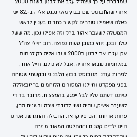
שמדברת על כך שצה"ל עזב את לבנון בשנת 2000
אחרי שהתבוסס שם בבוץ מאז נכנס אליה ב-.82 יש
כאלה שאפילו טורחים לקשור כתרים בעניין לראש
הממשלה לשעבר אהוד ברק וזה אפילו נכון. מה ששלו
שלו. ובכן, זוהי כמובן טעות נפוצה. רוב חיילי צה"ל
אכן עזבו את לבנון ב2000 ושבו אליה רק לגיחות
במלחמות שבאו אחריה, אבל לא כולם. חייל אחד,
לפחות עודנו מתבוסס בבוץ הלבנוני ובקשתי שטוחה
בפני מפקדנו וחיילנו המסורים הלוחמים בחיזבאללה
שיתנו דעתם עליו לבל ייפגע בהפצצות. מדובר בדודי
לשעבר איציק, שהיה נשוי לדודתי שרה ובשנים ההן,
פחות או יותר, הם פירקו את החבילה והתגרשו. אנחנו
היינו ילדים קטנים וההחלטה המאוד מוזרה
שהתקבלה במוח כלשהו, אני מניח שהוא היה של