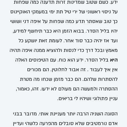
ידע. כשם שטוב שמדינות זרות תדענה כמה שפחות
על ניסוי ראשוני של ירי טיל תת ימי במעמקי האוקיינוס
כך טוב שאסתר תדע כמה שפחות על איפה דני ושושי
יהיו בליל הסדר. בבוא הזמן היא כבר תיחשף למידע,
ועד אז יהיה כבר סוד אחר. לעומת זאת יושקע כל
מאמץ ובכל דרך כדי לנסות ולהוציא ממנה איפה תהיה
היא
בליל הסדר. ידע הוא כוח. עם הטיפוסים האלה
אין איך לעבוד . זה אבוד לחלוטין. הם מכורים
להסתרות שלהם. הם כבר מזמן שכחו מה מטרת
ההסתרה ולמעשה הם מעולם לא ידעו. זהו, כאמור,
עניין פתולוגי ושיהיו לי בריאים.
הסוגה השניה הרבה יותר מעניינת אותי. מדובר בבני
אדם נורמטיבים שלא סובלים מהפרעה כלשהי ועדיין