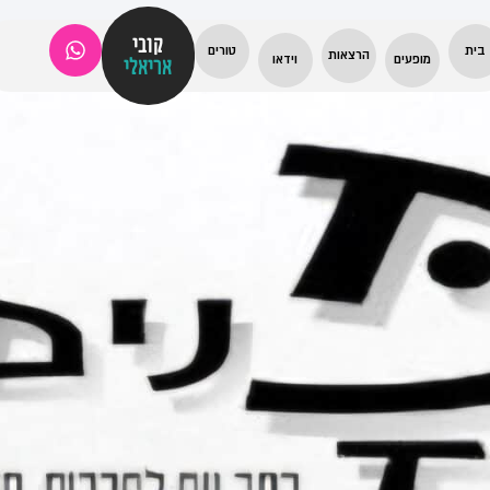
קובי
בית
טורים
הרצאות
מופעים
וידאו
אריאלי