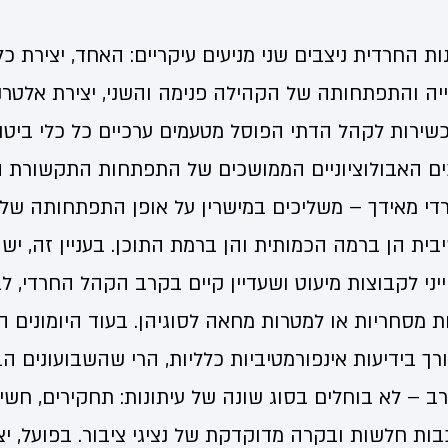
 החרדית ניצבים שני מניעים עיקריים: האחד, יצירת כל
יה והתפתחותה של הקהילה פנימה והשני, יצירת אלטר
שירות לקהל הדתי הפוסל מטעמים ערכיים כל כלי ביטוי 
ים האבולוציוניים הממושכים של התפתחות התקשורת 
י מאידך – משליכים במישרין על אופן התפתחותה של 
יבית הן ברמה הכמותית והן ברמת התוכן. בעניין זה, יש 
יני לקבוצות מיעוט ושעדיין קיים בקרב הקהל החרדי, לב
ת מסחריות או למטרות מחאה לסוגיהן. בעוד היומונים ה
ך בידיעות אינפורמטיביות כלליות, הרי שהשבועונים הב
רב – לא בוחלים בסוג שונה של עיתונות: תחקירים, חשי
בות חלשות ובקרה מדוקדקת של נציגי ציבור. בפועל, יצר