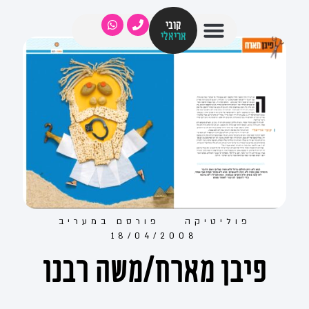
קובי
אריאלי
פוליטיקה
פורסם ב
מעריב
18/04/2008
פיבן מארח/משה רבנו