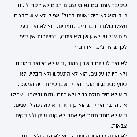
שסיבך אותו, וגם נאומי גמגום רבים לא חסרו לו. נו,
טוב, הוא לא היה "אשת ברזל", אפילו לא איש דברים,
ואצלו כולם היו בחורים נחמדים. הוא לא היה בעל
מוח אנליטי, לא עישן ולא שתה, וברשומות אין סימן
לכך שהיה ג'ינג'י או דוגרי.
לא היה לו שום כישרון רטורי, הוא לא הלהיב המונים
ולא היו לו גינונים. הוא לא התעקש ולא הבליג ולא
כיווץ גבינים, והמוסד היחיד שבו שירת היה המשכן.
הוא לא היה חולם גדול ולא חזה שלום וביטחון ואפילו
את הדבר היחיר שהוא כן חזה הוא לא זכה להגשים.
הוא לא חתר תחת אף אחר, לא קנה נשק ולא הקים
צבאות.
לא היתה לו קריירה שנייה, הוא לא קבע ולא ניווט