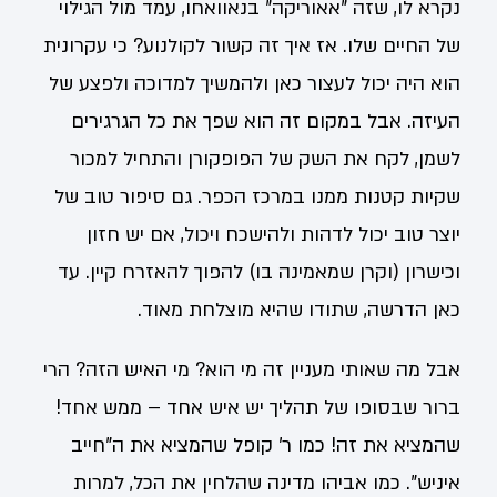
נקרא לו, שזה "אאוריקה" בנאוואחו, עמד מול הגילוי
של החיים שלו. אז איך זה קשור לקולנוע? כי עקרונית
הוא היה יכול לעצור כאן ולהמשיך למדוכה ולפצע של
העיזה. אבל במקום זה הוא שפך את כל הגרגירים
לשמן, לקח את השק של הפופקורן והתחיל למכור
שקיות קטנות ממנו במרכז הכפר. גם סיפור טוב של
יוצר טוב יכול לדהות ולהישכח ויכול, אם יש חזון
וכישרון ‏(וקרן שמאמינה בו‏) להפוך להאזרח קיין. עד
כאן הדרשה, שתודו שהיא מוצלחת מאוד.
אבל מה שאותי מעניין זה מי הוא? מי האיש הזה? הרי
ברור שבסופו של תהליך יש איש אחד – ממש אחד!
שהמציא את זה! כמו ר' קופל שהמציא את ה"חייב
איניש". כמו אביהו מדינה שהלחין את הכל, למרות