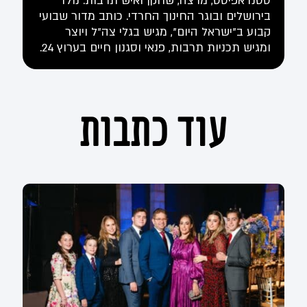
סטנדאפיסט, מרצה, שחקן ואיש תרבות. נולד
בירושלים ובוגר החינוך החרדי. כותב מדור שבועי
קבוע ב"ישראל היום", מגיש בגלי צה"ל ויוצר
ומגיש תכניות תרבות, פנאי וסגנון חיים בערוץ 24.
עוד כתבות