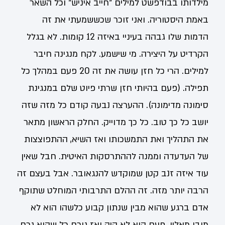
מילדותו בבודפשט למילים "חייב איניש" וכל השאר
באמת היסטוריה. ואני זוכר שכששמעתי את זה
הדמות שלו גבהה בעיניי באיזה 12 קומות. לא בגלל
הקרדיט על היצירה. מי שישמע. לקח מנגינה חיבר
למילים. הרי כל חזן עושה את זה 20 פעם במהלך כל
תפילה. ‏(פעם בהיותי חזן שרתי פיוט שלם במנגינת
סימונה מדימונה). ההערצה נבעה קודם כל מזה שזה
יושב כל כך טוב. כל כך מדוייק. החלק הראשון מתאר
את התהליך ואת התמשכותו ואז השיא, ההתפוצצות
של העדעדה וממנה לההתרסקות האיטית. חבל שאין
עוד איזה זנב קטן שמוקדש להנגאובר. אבל בעצם זה
הרבה יותר מזה. זה ההלם התרבותי המוחלט שתוקף
אדם ברגע שהוא מבין שנתון קבוע כלשהו הוא לא
מובן מאליו. פעם הוא לא היה ואז גורם כל שהוא גרם